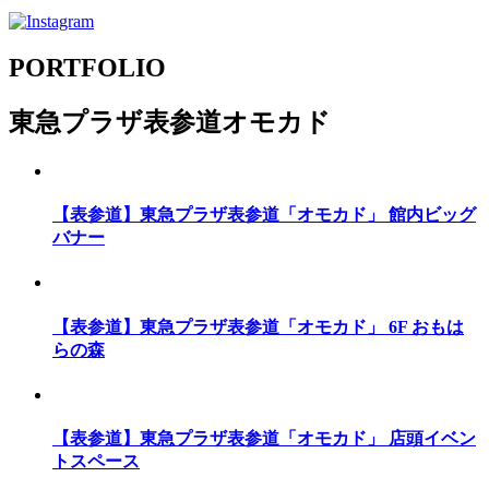
PORTFOLIO
東急プラザ表参道オモカド
【表参道】東急プラザ表参道「オモカド」 館内ビッグ
バナー
【表参道】東急プラザ表参道「オモカド」 6F おもは
らの森
【表参道】東急プラザ表参道「オモカド」 店頭イベン
トスペース