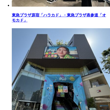
東急プラザ原宿「ハラカド」・東急プラザ表参道「オ
モカド」