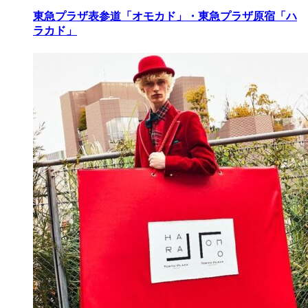
東急プラザ表参道「オモカド」・東急プラザ原宿「ハ
ラカド」