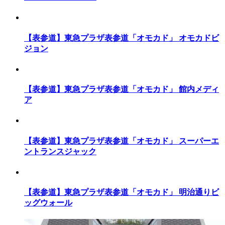
【表参道】東急プラザ表参道「オモカド」 オモカドビ
ジョン
【表参道】東急プラザ表参道「オモカド」 館内メディ
ア
【表参道】東急プラザ表参道「オモカド」 スーパーエ
ントランスジャック
【表参道】東急プラザ表参道「オモカド」 明治通りビ
ッグウォール