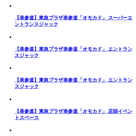
【表参道】東急プラザ表参道「オモカド」 スーパーエ
ントランスジャック
【表参道】東急プラザ表参道「オモカド」 エントラン
スジャック
【表参道】東急プラザ表参道「オモカド」 エントラン
スジャック
【表参道】東急プラザ表参道「オモカド」 店頭イベン
トスペース