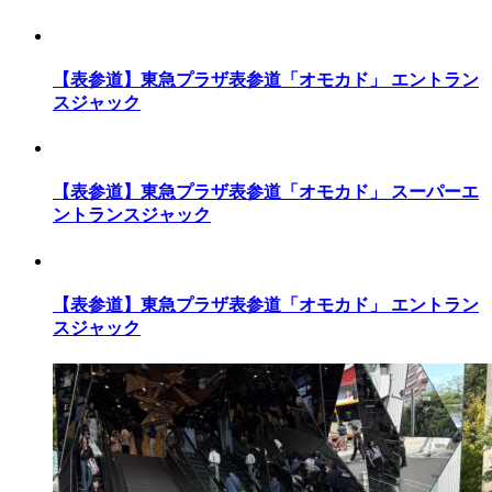
【表参道】東急プラザ表参道「オモカド」 エントラン
スジャック
【表参道】東急プラザ表参道「オモカド」 スーパーエ
ントランスジャック
【表参道】東急プラザ表参道「オモカド」 エントラン
スジャック