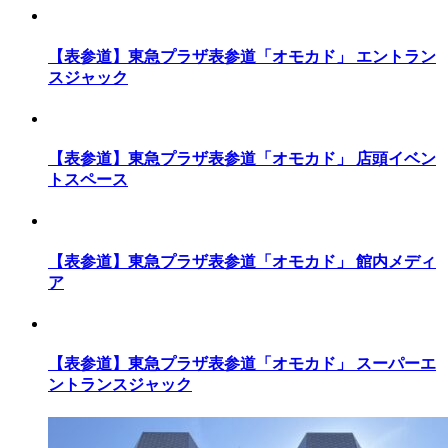
【表参道】東急プラザ表参道「オモカド」 エントラン
スジャック
【表参道】東急プラザ表参道「オモカド」 店頭イベン
トスペース
【表参道】東急プラザ表参道「オモカド」 館内メディ
ア
【表参道】東急プラザ表参道「オモカド」 スーパーエ
ントランスジャック