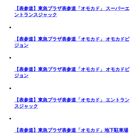
【表参道】東急プラザ表参道「オモカド」 スーパーエ
ントランスジャック
【表参道】東急プラザ表参道「オモカド」 オモカドビ
ジョン
【表参道】東急プラザ表参道「オモカド」 オモカドビ
ジョン
【表参道】東急プラザ表参道「オモカド」 エントラン
スジャック
【表参道】東急プラザ表参道「オモカド」地下駐車場