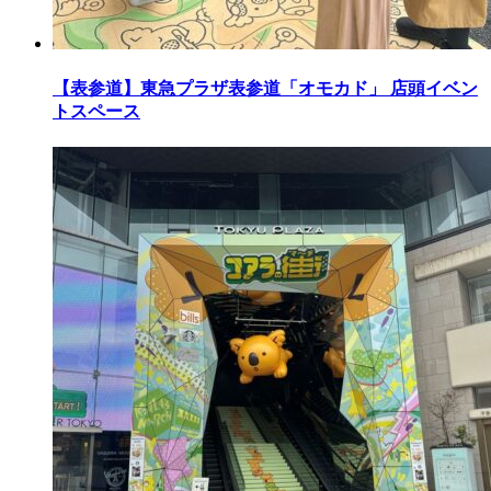
【表参道】東急プラザ表参道「オモカド」 店頭イベン
トスペース