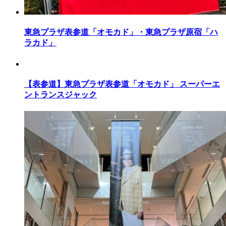
東急プラザ表参道「オモカド」・東急プラザ原宿「ハ
ラカド」
【表参道】東急プラザ表参道「オモカド」 スーパーエ
ントランスジャック