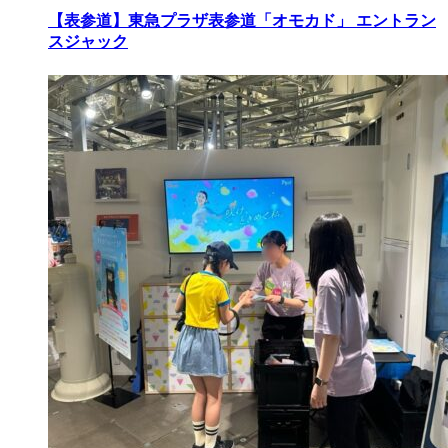
【表参道】東急プラザ表参道「オモカド」 エントラン
スジャック