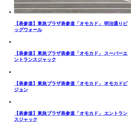
【表参道】東急プラザ表参道「オモカド」 明治通りビ
ッグウォール
【表参道】東急プラザ表参道「オモカド」 スーパーエ
ントランスジャック
【表参道】東急プラザ表参道「オモカド」 オモカドビ
ジョン
【表参道】東急プラザ表参道「オモカド」 エントラン
スジャック