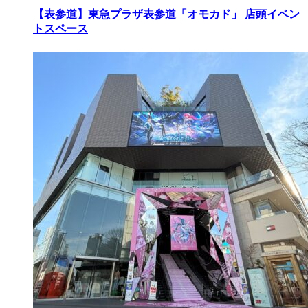
【表参道】東急プラザ表参道「オモカド」 店頭イベン
トスペース