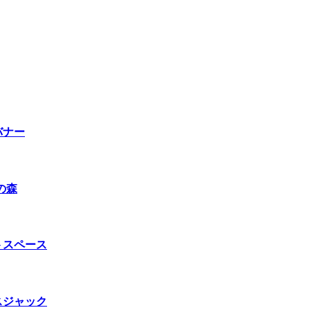
バナー
の森
トスペース
スジャック