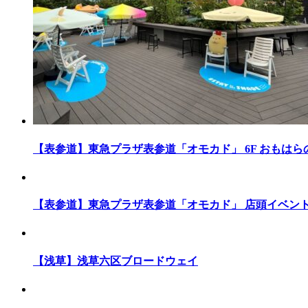
【表参道】東急プラザ表参道「オモカド」 6F おもはら
【表参道】東急プラザ表参道「オモカド」 店頭イベン
【浅草】浅草六区ブロードウェイ