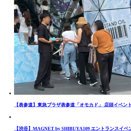
【表参道】東急プラザ表参道「オモカド」 店頭イベン
【渋谷】MAGNET by SHIBUYA109 エントランスイ