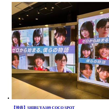
【渋谷】SHIBUYA109 COCO SPOT