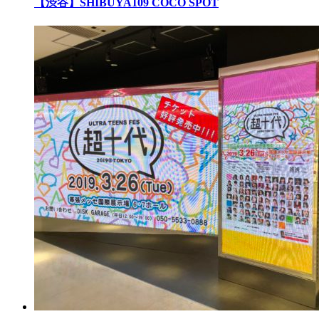
【渋谷】SHIBUYA109 COCO SPOT