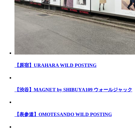
【原宿】URAHARA WILD POSTING
【渋谷】MAGNET by SHIBUYA109 ウォールジャック
【表参道】OMOTESANDO WILD POSTING